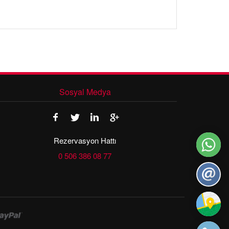
Sosyal Medya
Rezervasyon Hattı
0 506 386 08 77