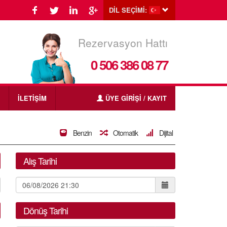
DİL SEÇİMİ:
Rezervasyon Hattı
0 506 386 08 77
İLETİŞİM
ÜYE GİRİŞİ / KAYIT
Benzin
Otomatik
Dijital
Alış Tarihi
Dönüş Tarihi