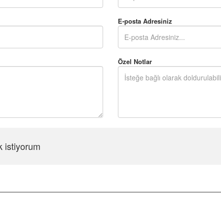
E-posta Adresiniz
Özel Notlar
k istiyorum
Şifreyi Tekrar Girin