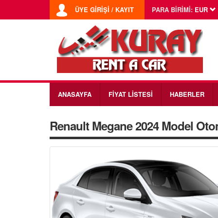
ÜYE GİRİŞİ / KAYIT
PARA BİRİMİ:
EUR
ANASAYFA
FİYAT LİSTESİ
HABERLER
Renault Megane 2024 Model Oto