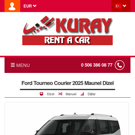
EUR
0 506 386 08 77
MENU
ANASAYFA
Ford Tourneo Courier 2025 Maunel Dizel
Dizel
Manuel
Dijital
FİYAT LİSTESİ
HABERLER
TRANSFER