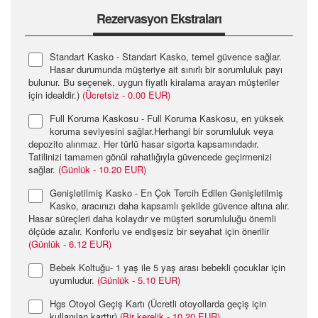
Rezervasyon Ekstraları
Standart Kasko - Standart Kasko, temel güvence sağlar.
Hasar durumunda müşteriye ait sınırlı bir sorumluluk payı
bulunur. Bu seçenek, uygun fiyatlı kiralama arayan müşteriler
için idealdir.)
(Ücretsiz - 0.00 EUR)
Full Koruma Kaskosu - Full Koruma Kaskosu, en yüksek
koruma seviyesini sağlar.Herhangi bir sorumluluk veya
depozito alınmaz. Her türlü hasar sigorta kapsamındadır.
Tatilinizi tamamen gönül rahatlığıyla güvencede geçirmenizi
sağlar.
(Günlük - 10.20 EUR)
Genişletilmiş Kasko - En Çok Tercih Edilen Genişletilmiş
Kasko, aracınızı daha kapsamlı şekilde güvence altına alır.
Hasar süreçleri daha kolaydır ve müşteri sorumluluğu önemli
ölçüde azalır. Konforlu ve endişesiz bir seyahat için önerilir
(Günlük - 6.12 EUR)
Bebek Koltuğu- 1 yaş ile 5 yaş arası bebekli çocuklar için
uyumludur.
(Günlük - 5.10 EUR)
Hgs Otoyol Geçiş Kartı (Ücretli otoyollarda geçiş için
kullanılan karttır)
(Bir kerelik - 10.20 EUR)