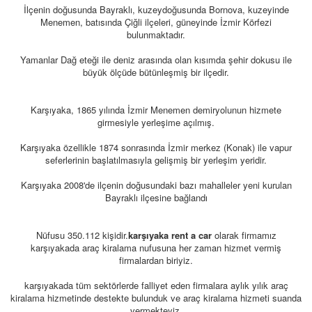
İlçenin doğusunda Bayraklı, kuzeydoğusunda Bornova, kuzeyinde
HAKKIMIZDA
Menemen, batısında Çiğli ilçeleri, güneyinde İzmir Körfezi
bulunmaktadır.
KIRALAMA KOŞULLARI
Yamanlar Dağ eteği ile deniz arasında olan kısımda şehir dokusu ile
büyük ölçüde bütünleşmiş bir ilçedir.
S.S.S.
Karşıyaka, 1865 yılında İzmir Menemen demiryolunun hizmete
İLETİŞİM
girmesiyle yerleşime açılmış.
ÜYE GİRİŞİ / KAYIT
Karşıyaka özellikle 1874 sonrasında İzmir merkez (Konak) ile vapur
seferlerinin başlatılmasıyla gelişmiş bir yerleşim yeridir.
Karşıyaka 2008'de ilçenin doğusundaki bazı mahalleler yeni kurulan
Bayraklı ilçesine bağlandı
Nüfusu 350.112 kişidir.
karşıyaka rent a car
olarak firmamız
karşıyakada araç kiralama nufusuna her zaman hizmet vermiş
firmalardan biriyiz.
karşıyakada tüm sektörlerde falliyet eden firmalara aylık yılık araç
kiralama hizmetinde destekte bulunduk ve araç kiralama hizmeti suanda
vermekteyiz.