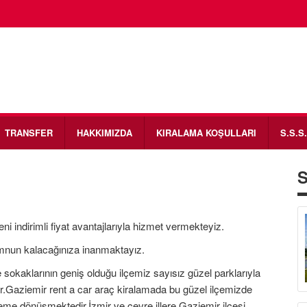
TRANSFER
HAKKIMIZDA
KIRALAMA KOŞULLARI
S.S.S.
S
i indirimli fiyat avantajlarıyla hizmet vermekteyiz.
emnun kalacağınıza inanmaktayız.
 ve sokaklarının geniş olduğu ilçemiz sayısız güzel parklarıyla
tir.Gaziemir rent a car araç kiralamada bu güzel ilçemizde
leme dönüşmektedir.İzmir ve çevre illere Gaziemir ilçesi