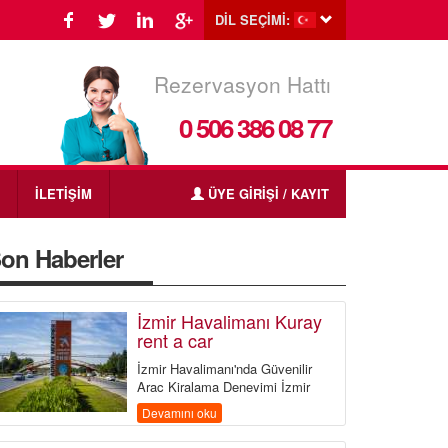
DİL SEÇİMİ:
Rezervasyon Hattı
0 506 386 08 77
İLETİŞİM
ÜYE GİRİŞİ / KAYIT
on Haberler
İzmir Havalimanı Kuray
rent a car
İzmir Havalimanı'nda Güvenilir
Araç Kiralama Deneyimi İzmir
Havalimanı'nda araç kiralamak hiç
Devamını oku
bu kadar kolay olmamıştı! ...