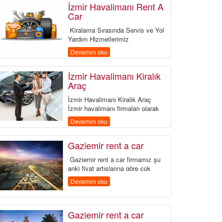
İzmir Havalimanı Rent A
Car
Kiralama Sırasında Servis ve Yol
Yardım Hizmetlerimiz
İzmir havalimanı r...
Devamını oku
İzmir Havalimanı Kiralık
Araç
İzmir Havalimanı Kiralık Araç
İzmir havalimanı firmaları olarak
kuray rent a car filo firmamız he...
Devamını oku
Gaziemir rent a car
Gaziemir rent a car firmamız şu
anki fiyat artışlarına göre çok
uygun fiyata araç kiralama hiz...
Devamını oku
Gaziemir rent a car