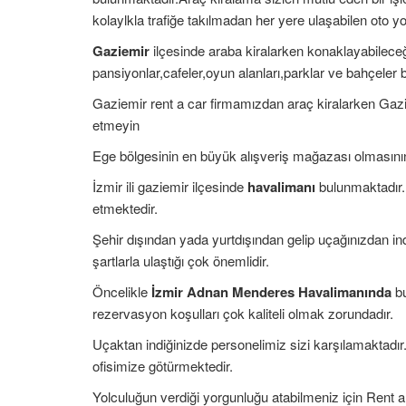
kolaylkla trafiğe takılmadan her yere ulaşabilen oto yol
Gaziemir
ilçesinde araba kiralarken konaklayabileceği
pansiyonlar,cafeler,oyun alanları,parklar ve bahçeler 
Gaziemir rent a car firmamızdan araç kiralarken Ga
etmeyin
Ege bölgesinin en büyük alışveriş mağazası olmasını
İzmir ili gaziemir ilçesinde
havalimanı
bulunmaktadır.
etmektedir.
Şehir dışından yada yurtdışından gelip uçağınızdan in
şartlarla ulaştığı çok önemlidir.
Öncelikle
İzmir Adnan Menderes Havalimanında
bu
rezervasyon koşulları çok kaliteli olmak zorundadır.
Uçaktan indiğinizde personelimiz sizi karşılamaktadır
ofisimize götürmektedir.
Yolculuğun verdiği yorgunluğu atabilmeniz için Rent