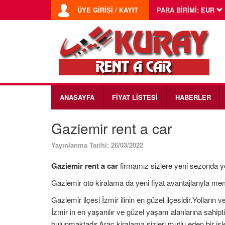
ÜYE GİRİŞİ / KAYIT
PARA BİRİMİ:
EUR
ANASAYFA
FİYAT LİSTESİ
HABERLER
Gaziemir rent a car
Yayınlanma Tarihi: 26/03/2022
Gaziemir rent a car
firmamız sizlere yeni sezonda yen
Gaziemir oto kiralama da yeni fiyat avantajlarıyla m
Gaziemir ilçesi İzmir ilinin en güzel ilçesidir.Yolların
İzmir in en yaşanılır ve güzel yaşam alanlarına sahip
bulunmaktadır.Araç kiralama sizleri mutlu eden bir iş