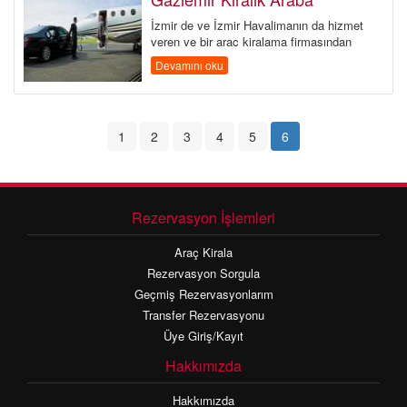
İzmir de ve İzmir Havalimanın da hizmet
veren ve bir araç kiralama firmasından
beklentini fazlasını karşılayan s...
Devamını oku
1
2
3
4
5
6
Rezervasyon İşlemleri
Araç Kirala
Rezervasyon Sorgula
Geçmiş Rezervasyonlarım
Transfer Rezervasyonu
Üye Giriş/Kayıt
Hakkımızda
Hakkımızda