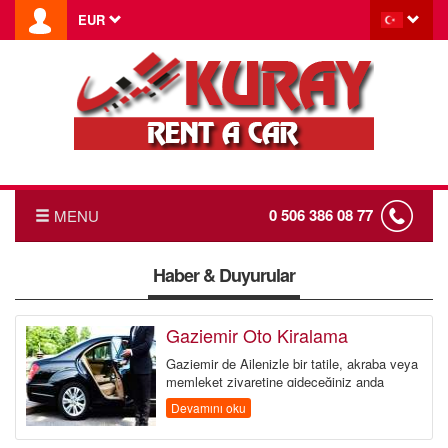
EUR
0 506 386 08 77
MENU
ANASAYFA
Haber & Duyurular
FİYAT LİSTESİ
Gaziemir Oto Kiralama
Gaziemir de Ailenizle bir tatile, akraba veya
HABERLER
memleket ziyaretine gideceğiniz anda
günübirlik dahi olsa g&uum...
Devamını oku
TRANSFER