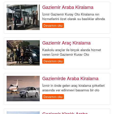
HAKKIMIZDA
Gaziemir Araba Kiralama
İzmir Gaziemir Kuray Oto Kiralama nın
KIRALAMA KOŞULLARI
hizmetlerini özet olarak şu başlıklar altında
sıralayabiliriz. Gaziemir...
Devamını oku
S.S.S.
İLETİŞİM
Gaziemir Araç Kiralama
Kaskolu araçlar ile birçok alanda hizmet
ÜYE GİRİŞİ / KAYIT
veren İzmir Gaziemir Kuray Oto
Kiralama nın hizmetleri...
Devamını oku
Gaziemirde Araba Kiralama
İzmir in önde gelen araç kiralama şirketleri
arasında yer edinmeyi başarmış bir oto
kiralama firmasıdır. Ka...
Devamını oku
Gaziemir Kiralık Araba